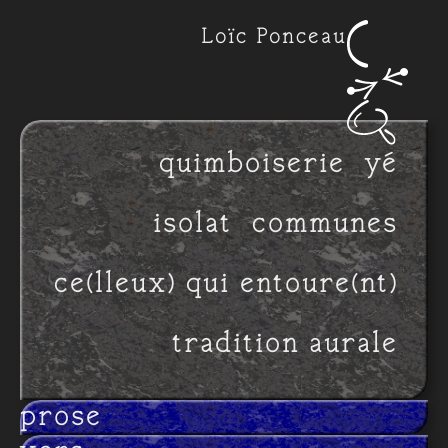
Loïc Ponceau
quimboiserie
yé
isolat
communes
ce(lleux) qui entoure(nt)
tradition aurale
prose