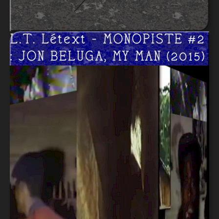
L.T. Létext - MONOPISTE #2
: JON BELUGA, MY MAN (2015)